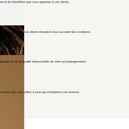
ues et les bénéfices que vous apportez à vos clients.
rrence et pourquoi vos clients devraient vous accorder leur confiance.
r ajoutée et sur la qualité irréprochable de votre accompagnement.
oncrets que vous offrez à ceux qui choisissent vos services.