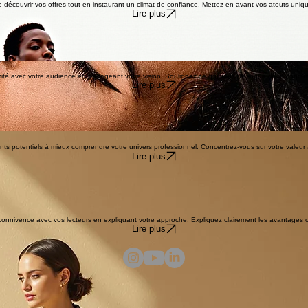
de découvrir vos offres tout en instaurant un climat de confiance. Mettez en avant vos atouts uniq
Lire plus
ximité avec votre audience en partageant votre vision. Soulignez ce qui vous distingue de la concu
Lire plus
clients potentiels à mieux comprendre votre univers professionnel. Concentrez-vous sur votre valeu
Lire plus
 connivence avec vos lecteurs en expliquant votre approche. Expliquez clairement les avantages c
Lire plus