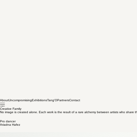
About
Uncompromising
Exhibitions
Tang'O
Partners
Contact
Creative Family
No image is created alone. Each work is the result of a rare alchemy between artists who share 
Pro dancer
Ariadna Hafez