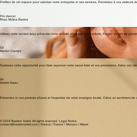
Profitez de cet espace pour valoriser votre entreprise et ses services. Permettez à vos visiteurs 
Pro dancer
Rose Molina Barrios
Utilisez cette section pour présenter votre activité ainsi que vos produits. Forgez un lien de pro
03
Marion Crampe
Saisissez cette opportunité pour faire rayonner votre savoir-faire et vos prestations. Aidez vos 
04
Dimitrii Staev
Présentez ici vos produits phares et l'expertise de votre enseigne locale. Créez un sentiment de
© 2024 Bastien Soleil. All rights reserved. Legal Notice.
contact@bastiensoleil.com | Greece / France / Monaco / Miami